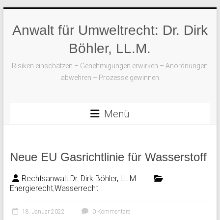
Skip
to
Anwalt für Umweltrecht: Dr. Dirk
content
Böhler, LL.M.
Risiken einschätzen – Genehmigungen erwirken – Anordnungen
abwehren – Prozesse gewinnen
Menü
Neue EU Gasrichtlinie für Wasserstoff
Rechtsanwalt Dr. Dirk Böhler, LL.M.
Energierecht
,
Wasserrecht
18. Januar 2022
0 Kommentare