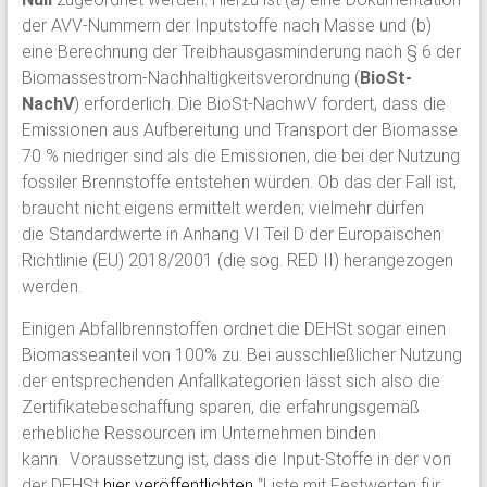
der AVV-Nummern der Inputstoffe nach Masse und (b)
eine Berechnung der Treibhausgasminderung nach § 6 der
Biomassestrom-Nachhaltigkeitsverordnung (
BioSt-
NachV
) erforderlich. Die BioSt-NachwV fordert, dass die
Emissionen aus Aufbereitung und Transport der Biomasse
70 % niedriger sind als die Emissionen, die bei der Nutzung
fossiler Brennstoffe entstehen würden. Ob das der Fall ist,
braucht nicht eigens ermittelt werden; vielmehr dürfen
die Standardwerte in Anhang VI Teil D der Europäischen
Richtlinie (EU) 2018/2001 (die sog. RED II) herangezogen
werden.
Einigen Abfallbrennstoffen ordnet die DEHSt sogar einen
Biomasseanteil von 100% zu. Bei ausschließlicher Nutzung
der entsprechenden Anfallkategorien lässt sich also die
Zertifikatebeschaffung sparen, die erfahrungsgemäß
erhebliche Ressourcen im Unternehmen binden
kann. Voraussetzung ist, dass die Input-Stoffe in der von
der DEHSt
hier veröffentlichten
“Liste mit Festwerten für