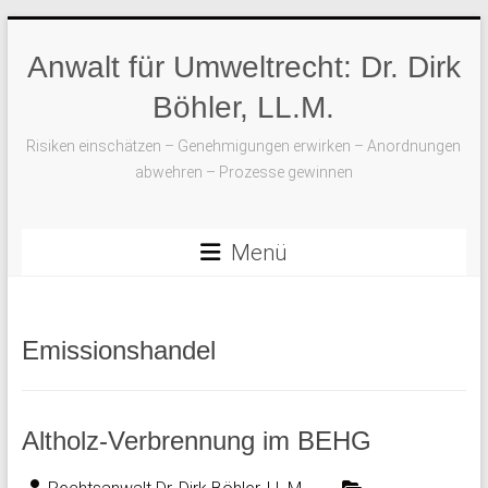
Skip
to
Anwalt für Umweltrecht: Dr. Dirk
content
Böhler, LL.M.
Risiken einschätzen – Genehmigungen erwirken – Anordnungen
abwehren – Prozesse gewinnen
Menü
Emissionshandel
Altholz-Verbrennung im BEHG