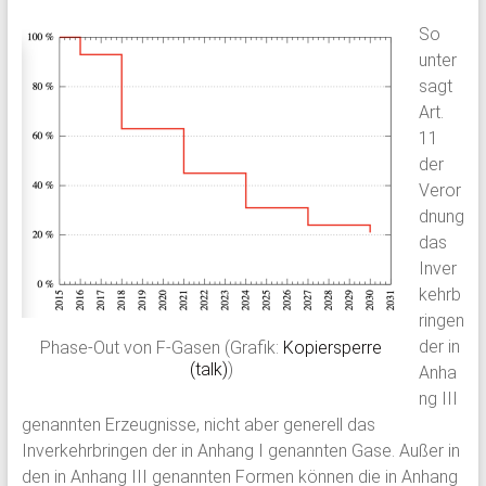
So
unter
sagt
Art.
11
der
Veror
dnung
das
Inver
kehrb
ringen
der in
Phase-Out von F-Gasen (Grafik:
Kopiersperre
(talk)
)
Anha
ng III
genannten Erzeugnisse, nicht aber generell das
Inverkehrbringen der in Anhang I genannten Gase. Außer in
den in Anhang III genannten Formen können die in Anhang