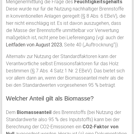
Mengenermittlung die Frage des
Feuchtigkeitsgehalts
.
Diese wurde nur für die Nutzung nachhaltiger Brennstoffe
in konventionellen Anlagen geregelt (§ 8 Abs. 6 EBeV), die
hier nicht einschlägig ist. Es ist davon auszugehen, dass
die Masse der Brennstoffe unmittelbar vor Verwertung
maßgeblich ist, nicht jene bei Liefereingang (vgl. auch der
Leitfaden von August 2023
, Seite 40 („Auftrocknung“)).
Alternativ zur Nutzung der Standardfaktoren kann der
Verantwortliche selbst Emissionsfaktoren für das Holz
bestimmen (§ 7 Abs. 4 Satz 1 Nr. 2 EBeV). Das bietet sich
vor allem dann an, wenn der Biomasseanteil mehr als die
bei den Standardwerten vorgesehenen 95 % beträgt.
Welcher Anteil gilt als Biomasse?
Dem
Biomasseanteil
des Brennstoffs (bei Nutzung der
Standardwerte also 95 % des Inputstoffs) kann bei der
Berechnung der CO2-Emissionen ein
CO2-Faktor von
Null
zugeordnet werden. Hierzu ist (a) eine Dokumentation