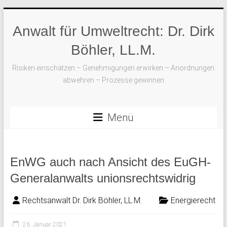
Skip
to
Anwalt für Umweltrecht: Dr. Dirk
content
Böhler, LL.M.
Risiken einschätzen – Genehmigungen erwirken – Anordnungen
abwehren – Prozesse gewinnen
Menü
EnWG auch nach Ansicht des EuGH-
Generalanwalts unionsrechtswidrig
Rechtsanwalt Dr. Dirk Böhler, LL.M.
Energierecht
26. Januar 2021