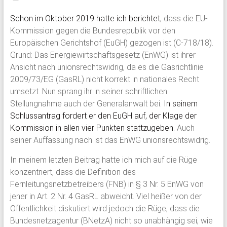
Schon im Oktober 2019 hatte ich berichtet
, dass die EU-
Kommission gegen die Bundesrepublik vor den
Europäischen Gerichtshof (EuGH) gezogen ist (C-718/18).
Grund: Das Energiewirtschaftsgesetz (EnWG) ist ihrer
Ansicht nach unionsrechtswidrig, da es die Gasrichtlinie
2009/73/EG (GasRL) nicht korrekt in nationales Recht
umsetzt. Nun sprang ihr in seiner schriftlichen
Stellungnahme auch der Generalanwalt bei.
In seinem
Schlussantrag fordert er den EuGH auf, der Klage der
Kommission in allen vier Punkten stattzugeben.
Auch
seiner Auffassung nach ist das EnWG unionsrechtswidrig.
In meinem letzten Beitrag hatte ich mich auf die Rüge
konzentriert, dass die Definition des
Fernleitungsnetzbetreibers (FNB) in § 3 Nr. 5 EnWG von
jener in Art. 2 Nr. 4 GasRL abweicht. Viel heißer von der
Öffentlichkeit diskutiert wird jedoch die Rüge, dass die
Bundesnetzagentur (BNetzA) nicht so unabhängig sei, wie